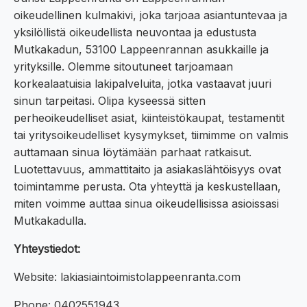
oikeudellinen kulmakivi, joka tarjoaa asiantuntevaa ja
yksilöllistä oikeudellista neuvontaa ja edustusta
Mutkakadun, 53100 Lappeenrannan asukkaille ja
yrityksille. Olemme sitoutuneet tarjoamaan
korkealaatuisia lakipalveluita, jotka vastaavat juuri
sinun tarpeitasi. Olipa kyseessä sitten
perheoikeudelliset asiat, kiinteistökaupat, testamentit
tai yritysoikeudelliset kysymykset, tiimimme on valmis
auttamaan sinua löytämään parhaat ratkaisut.
Luotettavuus, ammattitaito ja asiakaslähtöisyys ovat
toimintamme perusta. Ota yhteyttä ja keskustellaan,
miten voimme auttaa sinua oikeudellisissa asioissasi
Mutkakadulla.
Yhteystiedot:
Website: lakiasiaintoimistolappeenranta.com
Phone: 0402551943